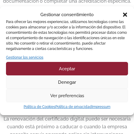
documentación o completar una acreditación específica.
Gestionar consentimiento
Qué revisamos antes de solicitarlo
* Tipo de empresa, NIF, representante y cargo inscrito.
Para ofrecer las mejores experiencias, utilizamos tecnologías como las
cookies para almacenar y/o acceder a la información del dispositivo. El
* Si corresponde certificado de administrador único,
consentimiento de estas tecnologías nos permitirá procesar datos como
solidario, persona jurídica u otro tipo.
el comportamiento de navegación o las identificaciones únicas en este
sitio. No consentir o retirar el consentimiento, puede afectar
* Si existe certificado anterior, renovación pendiente o
negativamente a ciertas características y funciones.
certificado caducado.
Gestionar los servicios
* Si hay código de solicitud, documentación previa o error
en algún paso.
Aceptar
* Si el trámite requiere acreditación online, presencial,
Denegar
documental o revisión adicional.
Ver preferencias
Política de Cookies
Política de privacidad
Impressum
Renovar certificado digital de empresa
La renovación del certificado digital puede ser necesaria
cuando está próximo a caducar o cuando la empresa