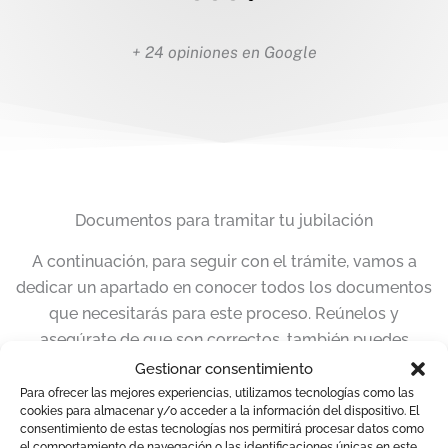
+ 24 opiniones en Google
Documentos para tramitar tu jubilación
A continuación, para seguir con el trámite, vamos a
dedicar un apartado en conocer todos los documentos
que necesitarás para este proceso. Reúnelos y
asegúrate de que son correctos, también puedes
pedirnos más información al respecto. Queremos
Gestionar consentimiento
facilitarte la gestión todo lo posible.
Para ofrecer las mejores experiencias, utilizamos tecnologías como las
cookies para almacenar y/o acceder a la información del dispositivo. El
consentimiento de estas tecnologías nos permitirá procesar datos como
DNI/NIE/Pasaporte
: tienes que presentar un
el comportamiento de navegación o las identificaciones únicas en este