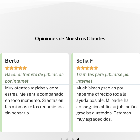
Opiniones de Nuestros Clientes
Sofía F
Fernando










Trámites para jubilarse por
Jubilarse telemáticamente
internet
Gracias a Gestoría RMª he
podido finalmente retirarme.
Muchísimas gracias por
Os estoy muy agradecido por
haberme ofrecido toda la
todo el esfuerzo.
ayuda posible. Mi padre ha
conseguido al fin su jubilación
gracias a ustedes. Estamos
muy agradecidos.