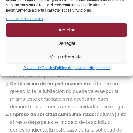
sitio. No consentir o retirar el consentimiento, puede afectar
documento de identidad oficial vigente con
negativamente a ciertas características y funciones.
fotografía y firma. También será imprescindible que
Gestionar los servicios
se encuentren dentro del periodo de vigencia, pues
de otro modo no serán aceptados.
Aceptar
Libro de familia, certificación literal o actas de
Denegar
matrimonio
: puede que documentos como el libro
de familia o acta matrimonial sean necesarios para el
Ver preferencias
trámite. Por ejemplo, para verificar tu edad y datos
personales, o en caso de necesitar acreditar
Política de Cookies
Política de privacidad
Impressum
circunstancias personales.
Certificación de empadronamiento:
si la persona
que solicita la jubilación no puede valerse por sí
misma, este certificado será necesario, pues
demuestra que cuenta con un cuidador a su cargo.
Impreso de solicitud cumplimentado:
adjunta junto
al resto de papeles, el modelo de la solicitud
correspondiente. En este caso sería la solicitud de