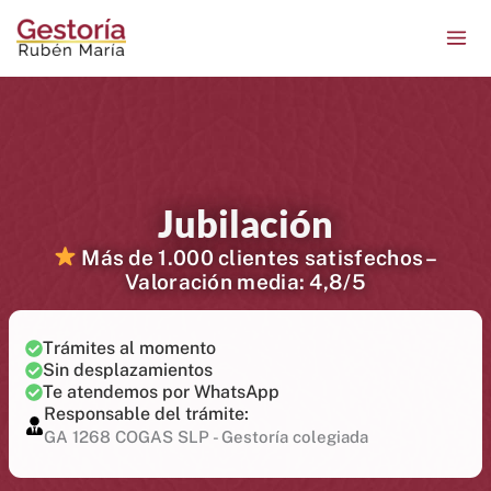
Ir
contenido
al
contenido
Jubilación
Más de 1.000 clientes satisfechos –
Valoración media: 4,8/5
Trámites al momento
Sin desplazamientos
Te atendemos por WhatsApp
Responsable del trámite:
GA 1268 COGAS SLP - Gestoría colegiada