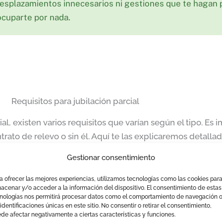
 desplazamientos innecesarios ni gestiones que te hagan 
cuparte por nada.
Requisitos para jubilación parcial
ial, existen varios requisitos que varían según el tipo. E
ntrato de relevo o sin él. Aquí te las explicaremos detall
Gestionar consentimiento
itos jubilación parcial con contrato de relevo
a ofrecer las mejores experiencias, utilizamos tecnologías como las cookies par
acenar y/o acceder a la información del dispositivo. El consentimiento de estas
además, se tiene que realizar simultáneamente un contrato
nologías nos permitirá procesar datos como el comportamiento de navegación 
 identificaciones únicas en este sitio. No consentir o retirar el consentimiento,
de afectar negativamente a ciertas características y funciones.
abajador tiene la condición de mutualista se va a exigir qu