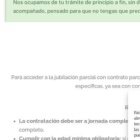
Nos ocupamos de tu trámite de principio a fin, sin
acompañado, pensado para que no tengas que preo
Para acceder a la jubilación parcial con contrato parc
específicas, ya sea con co
Requis
Par
alm
La contratación debe ser a jornada completa
: 
tec
completo.
las
pue
Cumplir con la edad mínima obligatoria:
si el tr