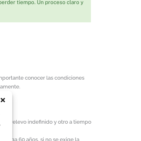
perder tiempo. Un proceso claro y
s importante conocer las condiciones
adamente.
a
 de relevo indefinido y otro a tiempo
o
e tenga 60 años, si no se exige la