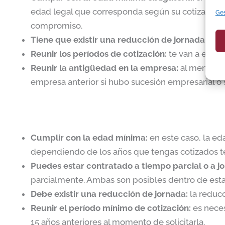
edad legal que corresponda según su cotización. 
Ges
compromiso.
Tiene que existir una reducción de jornada:
debe
Reunir los períodos de cotización:
te van a exigi
Reunir la antigüedad en la empresa:
al menos de
empresa anterior si hubo sucesión empresarial o
Cumplir con la edad mínima:
en este caso, la e
dependiendo de los años que tengas cotizados te 
Puedes estar contratado a tiempo parcial o a 
parcialmente. Ambas son posibles dentro de esta
Debe existir una reducción de jornada:
la reduc
Reunir el período mínimo de cotización:
es neces
15 años anteriores al momento de solicitarla.