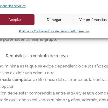
Puedes visitar el resto de nuestra página para encontrar 
tionar los servicios
 ser entre el 25% y el 50% como máximo.
Aceptar
Denegar
Ver preferencias
r un período de cotización de 33 años, aunque si tienes di
Política de Cookies
Política de privacidad
Impressum
bes estar trabajando 6 años previos a la jubilación parcia
 si pertenecen al mismo grupo.
Requisitos sin contrato de relevo
dad mínima es la que se exige dependiendo de los años qu
van a exigir una edad u otra.
jornada completa
: a diferencia del caso anterior, la cont
 opción.
ción debe estar comprendida entre el 25% y el 50% como
ario que tengas cotizados mínimo 15 años, además, dos d