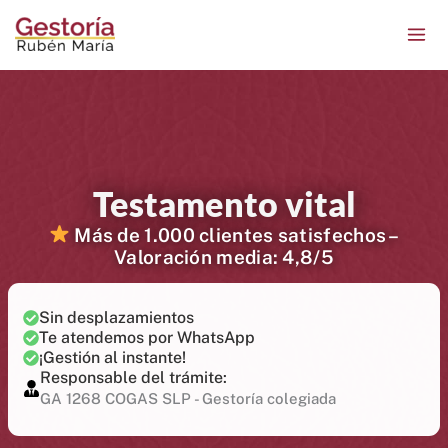
Ir
contenido
al
contenido
Testamento vital
Más de 1.000 clientes satisfechos –
Valoración media: 4,8/5
Sin desplazamientos
Te atendemos por WhatsApp
¡Gestión al instante!
Responsable del trámite:
GA 1268 COGAS SLP - Gestoría colegiada