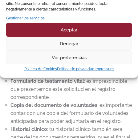
sitio. No consentir o retirar el consentimiento, puede afectar
Documentos para un testamento anticipado
negativamente a ciertas características y funciones.
A continuación, vamos a reunir los documentos
Gestionar los servicios
imprescindibles para continuar correctamente con la
Aceptar
gestión:
Denegar
DNI/Pasaporte
: siempre que presentemos nuestros
documentos de identidad, tendrán que cumplir con
Ver preferencias
el periodo de vigencia. Asegúrate de que no hayan
Política de Cookies
Política de privacidad
Impressum
caducado antes de iniciar la gestión.
Formulario de testamento vital
: es imprescindible
que presentemos esta solicitud en el registro
correspondiente.
Copia del documento de voluntades
: es importante
contar con una copia del formulario de voluntades
anticipadas para poder adjuntarla en el registro.
Historial clínico
: tu historial clínico también será
parte de los documentos requeridos, pues al fin y al