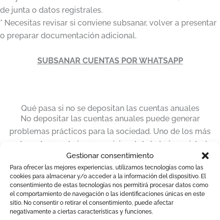
de junta o datos registrales.
* Necesitas revisar si conviene subsanar, volver a presentar
o preparar documentación adicional.
SUBSANAR CUENTAS POR WHATSAPP
Qué pasa si no se depositan las cuentas anuales
No depositar las cuentas anuales puede generar
problemas prácticos para la sociedad. Uno de los más
relevantes es el cierre provisional de la hoja registral
Gestionar consentimiento
cuando transcurre el plazo legal sin depósito, lo que puede
Para ofrecer las mejores experiencias, utilizamos tecnologías como las
impedir inscribir muchos actos societarios hasta
cookies para almacenar y/o acceder a la información del dispositivo. El
regularizar la situación. Además, tener cuentas pendientes
consentimiento de estas tecnologías nos permitirá procesar datos como
el comportamiento de navegación o las identificaciones únicas en este
puede dificultar trámites con bancos, clientes,
sitio. No consentir o retirar el consentimiento, puede afectar
administraciones, socios, licitaciones, subvenciones,
negativamente a ciertas características y funciones.