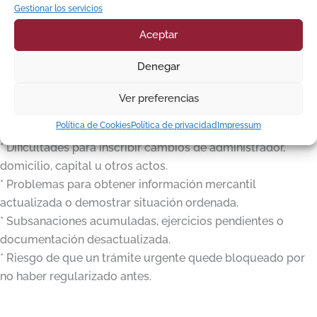
certificados o cambios societarios. No siempre el problema
Gestionar los servicios
aparece el primer día, pero puede bloquear a la empresa
Aceptar
cuando necesita hacer una gestión importante.
Denegar
Problemas habituales por no presentar cuentas:
Ver preferencias
* Cierre provisional de la hoja registral por falta de
Política de Cookies
Política de privacidad
Impressum
depósito.
* Dificultades para inscribir cambios de administrador,
domicilio, capital u otros actos.
* Problemas para obtener información mercantil
actualizada o demostrar situación ordenada.
* Subsanaciones acumuladas, ejercicios pendientes o
documentación desactualizada.
* Riesgo de que un trámite urgente quede bloqueado por
no haber regularizado antes.