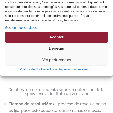
título extranjero con ellos, ya
después se ve más que
cookies para almacenar y/o acceder a la información del dispositivo. El
consentimiento de estas tecnologías nos permitirá procesar datos como
había finalizado. Sin dudas, un
reflejada en el resultado del
el comportamiento de navegación o las identificaciones únicas en este
servicio más que efectivo y
trámite. Sin dudas, volveré a
sitio. No consentir o retirar el consentimiento, puede afectar
excelente.
repetir con ellos.
negativamente a ciertas características y funciones.
Gestionar los servicios
Aceptar
+ 24 opiniones en Google
Denegar
Ver preferencias
Política de Cookies
Política de privacidad
Impressum
Detalles a tener en cuenta sobre la obtención de la
equivalencia de título universitario
Tiempo de resolución:
el proceso de resolución no
es fijo, pues este puede tardar semanas o meses,