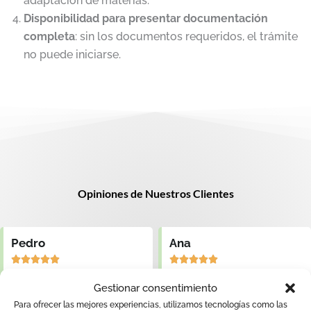
adaptación de materias.
Disponibilidad para presentar documentación
completa
: sin los documentos requeridos, el trámite
no puede iniciarse.
Opiniones de Nuestros Clientes
Ana
Miguel










Servicio rápido
Profesionales de confianza
Gestionar consentimiento
Al poco tiempo de iniciar mi
Sus trabajadores transmiten
trámite de equivalencia de
gran confianza, la cual
Para ofrecer las mejores experiencias, utilizamos tecnologías como las